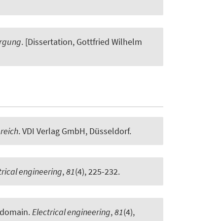
orgung
. [Dissertation, Gottfried Wilhelm
reich
. VDI Verlag GmbH, Düsseldorf.
trical engineering
,
81
(4), 225-232.
e domain
.
Electrical engineering
,
81
(4),