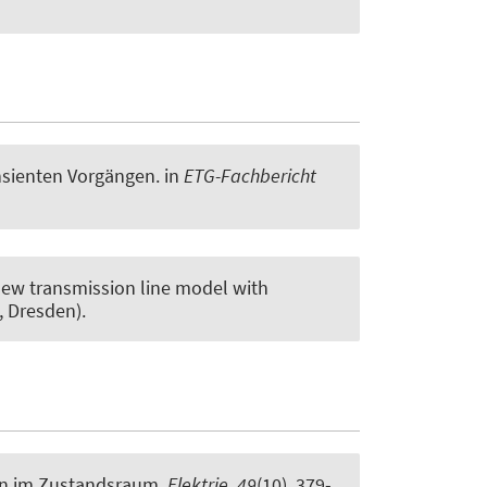
nsienten Vorgängen
. in
ETG-Fachbericht
new transmission line model with
, Dresden).
rn im Zustandsraum
.
Elektrie
,
49
(10), 379-