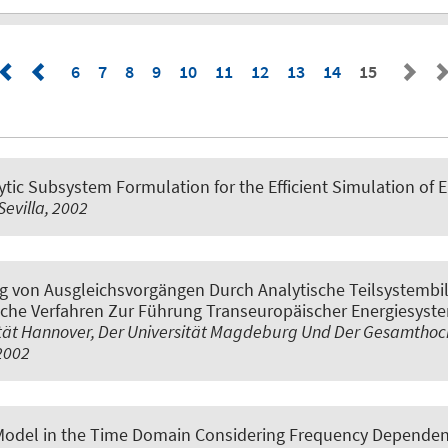
6
7
8
9
10
11
12
13
14
15
ytic Subsystem Formulation for the Efficient Simulation of 
evilla, 2002
ng von Ausgleichsvorgängen Durch Analytische Teilsystemb
e Verfahren Zur Führung Transeuropäischer Energiesyste
tät Hannover, Der Universität Magdeburg Und Der Gesamthoc
2002
Model in the Time Domain Considering Frequency Dependen