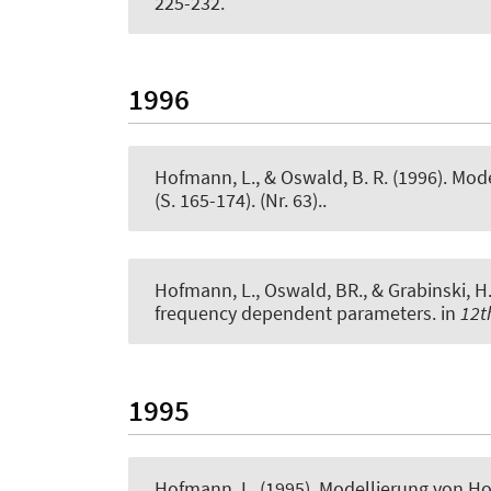
225-232.
1996
Hofmann, L.
, & Oswald, B. R. (1996).
Mode
(S. 165-174). (Nr. 63)..
Hofmann, L.
, Oswald, BR., & Grabinski, H
frequency dependent parameters
. in
12t
1995
Hofmann, L.
(1995).
Modellierung von H