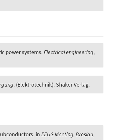
tric power systems
.
Electrical engineering
,
orgung
. (Elektrotechnik). Shaker Verlag.
Subconductors
. in
EEUG Meeting, Breslau,