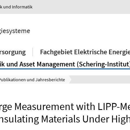
ik und Informatik
rgiesysteme
ersorgung
Fachgebiet Elektrische Energ
k und Asset Management (Schering-Institut
Publikationen und Jahresberichte
arge Measurement with LIPP-Me
nsulating Materials Under Hig